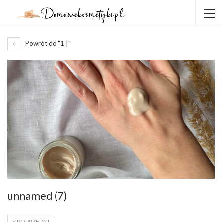
Powrót do "1 |"
unnamed (7)
POPRZEDNI