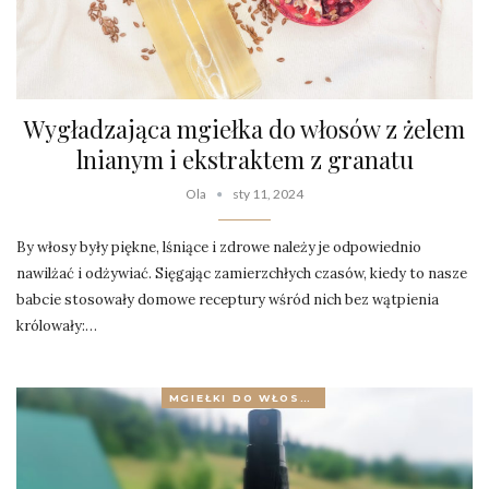
Wygładzająca mgiełka do włosów z żelem
lnianym i ekstraktem z granatu
Ola
sty 11, 2024
By włosy były piękne, lśniące i zdrowe należy je odpowiednio
nawilżać i odżywiać. Sięgając zamierzchłych czasów, kiedy to nasze
babcie stosowały domowe receptury wśród nich bez wątpienia
królowały:…
MGIEŁKI DO WŁOSÓW