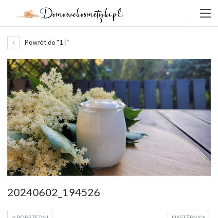
Powrót do "1 |"
20240602_194526
POPRZEDNI
NASTĘPNY