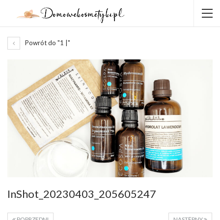
Powrót do "1 |"
InShot_20230403_205605247
POPRZEDNI
NASTĘPNY