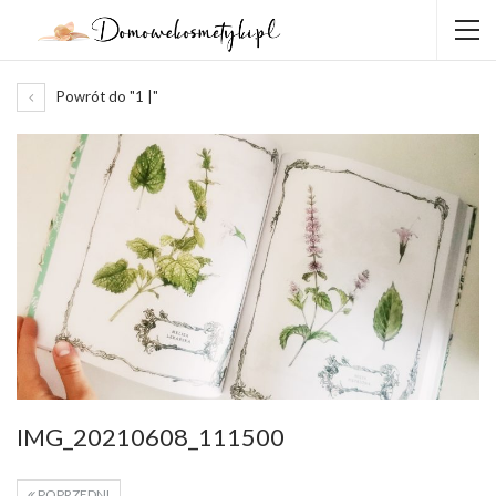
Powrót do "1 |"
IMG_20210608_111500
POPRZEDNI