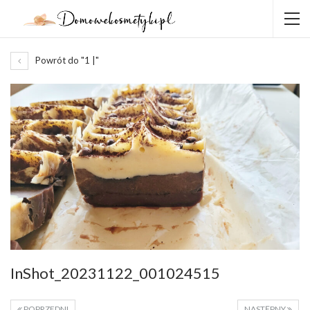
Powrót do "1 |"
InShot_20231122_001024515
POPRZEDNI
NASTĘPNY