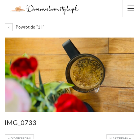
Powrót do "1 |"
IMG_0733
POPRZEDNI
NASTĘPNY