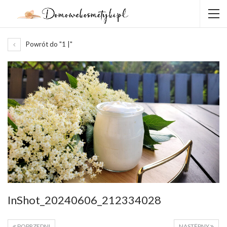
Powrót do "1 |"
InShot_20240606_212334028
POPRZEDNI
NASTĘPNY