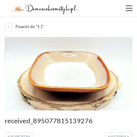
Powrót do "1 |"
received_895077815139276
POPRZEDNI
NASTĘPNY