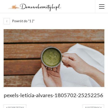
Powrót do "1 |"
pexels-leticia-alvares-1805702-25252256
POPRZEDNI
NASTĘPNY