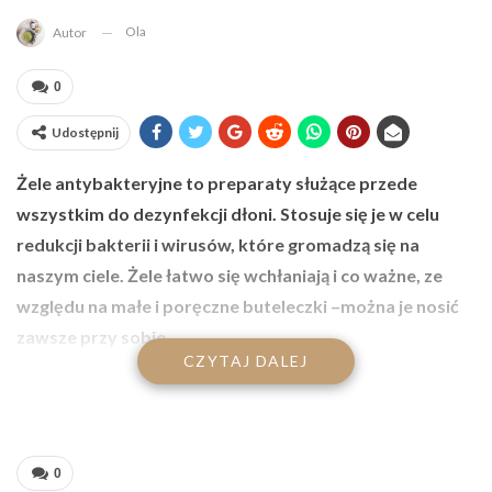
Ola
Autor
0
Udostępnij
Żele antybakteryjne to preparaty służące przede
wszystkim do dezynfekcji dłoni. Stosuje się je w celu
redukcji bakterii i wirusów, które gromadzą się na
naszym ciele. Żele łatwo się wchłaniają i co ważne, ze
względu na małe i poręczne buteleczki –można je nosić
zawsze przy sobie.
CZYTAJ DALEJ
Na tego typu preparaty nie musimy wydawać majątku.
Wystarczy, że użyjemy składniki, które posiadamy w domu,
dlatego dziś przychodzę do Was z alternatywą dla
0
drogeryjnych żeli antybakteryjnych.