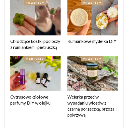
PRZEPISY
PRZEPISY
Chłodzące kostki pod oczy
Rumiankowe mydełka DIY
z rumiankiem i pietruszką
PERFUMY
PRZEPISY
fot. żel aloesowy
Antybakteryjny żel aloesowy z alkoholem:
Składniki:
Cytrusowo-ziołowe
Wcierka przeciw
perfumy DIY w olejku
wypadaniu włosów z
65 ml spirytusu rektyfikowanego 95 %,
czarną porzeczką, brzozą i
30 ml żelu aloesowego,
pokrzywą
4 ml gliceryny,