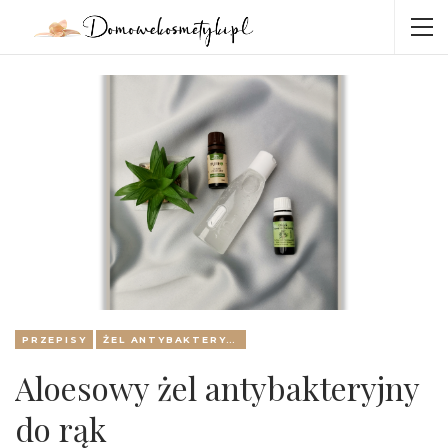
PRZEPISY
ŻEL ANTYBAKTERYJNY
Aloesowy żel antybakteryjny
do rąk