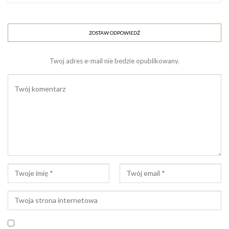
20 kropli olejku eukaliptusowego,
10 kropli olejku z drzewa herbacianego
ZOSTAW ODPOWIEDŹ
Zalecana minimalna zawartość alkoholu w żelu
antybakteryjnym powinna wynosić 60 %.
Twoj adres e-mail nie bedzie opublikowany.
W związku z tym alkohol z żelem aloesowym należy zmieszać
w stosunku 6:4, np. 60 ml alkoholu i 40 ml żelu aloesowego,
resztę stanowią dodatki takie jak: gliceryna, witaminy E i A,
olejki eteryczne oraz woda destylowana, które zwiększą
właściwości nawilżające naszego preparatu.
Najlepsze właściwości bakteriobójcze będzie wykazywał
spirytus rektyfikowany 95 %, gdyż jest czysty i zawiera
najwięcej alkoholu etylowego. Opcjonalnie możemy użyć
spirytusu salicylowego, zwiększając nieco proporcje.
Należy pamiętać jednak, że takie środki dezynfekujące