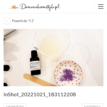
Powrót do "1 |"
InShot_20221021_183112208
POPRZEDNI
NASTĘPNY