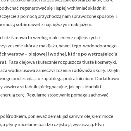
dychać, regenerować się i lepiej wchłaniać składniki
szczęście z pomocą przychodzą nam sprawdzone sposoby i
 poradzą sobie nawet z najcięższym makijażem.
nich dziś mowa to według mnie jeden z najlepszych i
czyszczenie skóry z makijażu, nawet tego wodoodpornego.
ch warstw – olejowej i wodnej, które po wstrząśnięciu
rat.
Faza olejowa skutecznie rozpuszcza tłuste kosmetyki,
 faza wodna usuwa zanieczyszczenia i odświeża skórę. Dzięki
ywnego pocierania, co zapobiega podrażnieniom. Dodatkowo
zawiera składniki pielęgnacyjne, jak np. składniki
regenerują cerę. Regularne stosowanie pomaga zachować
 półśrodkiem, ponieważ demakijaż samym olejkiem może
a płyny micelarne bardzo często ją wysuszają. Płyn