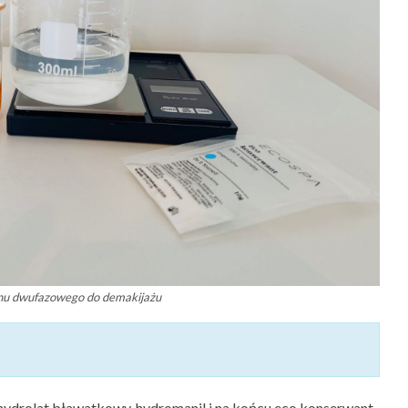
ynu dwufazowego do demakijażu
 hydrolat bławatkowy, hydromanil i na końcu eco konserwant