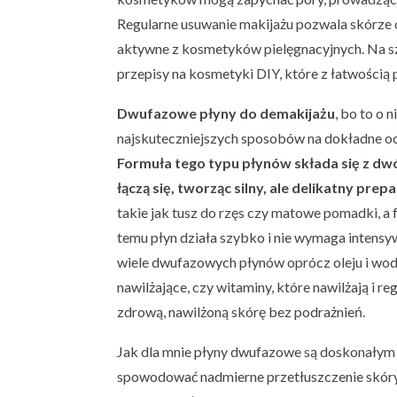
Regularne usuwanie makijażu pozwala skórze od
aktywne z kosmetyków pielęgnacyjnych. Na 
przepisy na kosmetyki DIY, które z łatwością
Dwufazowe płyny do demakijażu
, bo to o 
najskuteczniejszych sposobów na dokładne o
Formuła tego typu płynów składa się z dwó
łączą się, tworząc silny, ale delikatny prepa
takie jak tusz do rzęs czy matowe pomadki, a
temu płyn działa szybko i nie wymaga intens
wiele dwufazowych płynów oprócz oleju i wody 
nawilżające, czy witaminy, które nawilżają i 
zdrową, nawilżoną skórę bez podrażnień.
Jak dla mnie płyny dwufazowe są doskonałym
spowodować nadmierne przetłuszczenie skóry, 