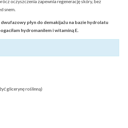
prócz oczyszczenia zapewnia regenerację skóry, bez
ed snem.
na dwufazowy płyn do demakijażu na bazie hydrolatu
ogaciłam hydromanilem i witaminą E.
yć glicerynę roślinną)