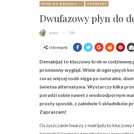
PŁYN DO DEMAKIJAŻU
PRZEPISY
Dwufazowy płyn do de
Ola
Autor
Udostępnij
Demakijaż to kluczowy krok w codziennej p
promienny wygląd. Wiele drogeryjnych ko
coraz więcej osób sięga po naturalne, do
świetna alternatywa. Wystarczy kilka pro
poradzi sobie nawet z wodoodpornym maki
prosty sposób, z zaledwie 5 składników 
Zapraszam!
Oczyszczanie twarzy z makijażu to kluczowy e
kosmetyków mogą zapychać pory, prowadząc do