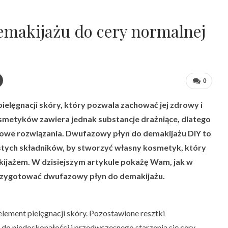
makijażu do cery normalnej
0
ielęgnacji skóry, który pozwala zachować jej zdrowy i
smetyków zawiera jednak substancje drażniące, dlatego
mowe rozwiązania. Dwufazowy płyn do demakijażu DIY to
stych składników, by stworzyć własny kosmetyk, który
jażem. W dzisiejszym artykule pokażę Wam, jak w
przygotować dwufazowy płyn do demakijażu.
lement pielęgnacji skóry. Pozostawione resztki
 niedoskonałości i przedwczesnego starzenia się cery.