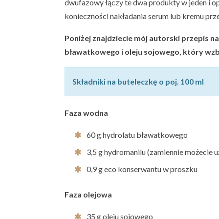
dwufazowy łączy te dwa produkty w jeden i o
konieczności nakładania serum lub kremu prz
Poniżej znajdziecie mój autorski przepis 
bławatkowego i oleju sojowego, który wzb
Składniki na buteleczkę o poj. 100 ml
Faza wodna
60 g hydrolatu bławatkowego
3,5 g hydromanilu (zamiennie możecie uż
0,9 g eco konserwantu w proszku
Faza olejowa
35 g oleju sojowego