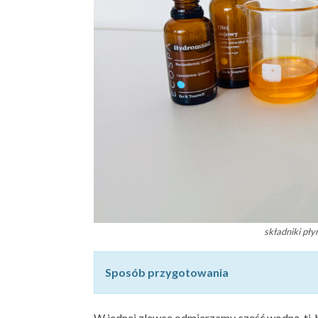
składniki pł
Sposób przygotowania
W jednej zlewce odmierzamy część wodną, tj.