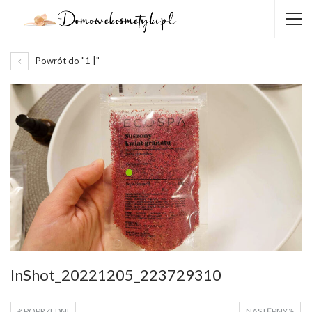
Powrót do "1 |"
InShot_20221205_223729310
POPRZEDNI
NASTĘPNY