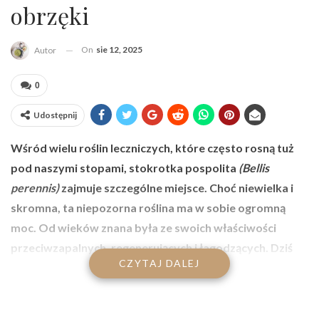
obrzęki
On
sie 12, 2025
Autor
0
Udostępnij
Wśród wielu roślin leczniczych, które często rosną tuż
pod naszymi stopami, stokrotka pospolita
(Bellis
perennis)
zajmuje szczególne miejsce. Choć niewielka i
skromna, ta niepozorna roślina ma w sobie ogromną
moc. Od wieków znana była ze swoich właściwości
przeciwzapalnych, regenerujących i łagodzących. Dziś
CZYTAJ DALEJ
często stosowana w kosmetyce i ziołolecznictwie –
szczególnie w formie maści, którą możecie z
powodzeniem przygotować samodzielnie w domu.