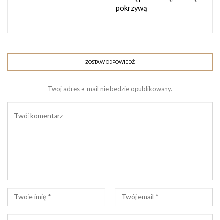
pokrzywą
czysty, szklany słoik z zakrętką.
Sposób przygotowania
ZOSTAW ODPOWIEDŹ
Zbieramy kwiaty stokrotki (najlepiej w słoneczny
dzień, gdy są w pełni rozwinięte).
Twoj adres e-mail nie bedzie opublikowany.
Delikatnie oczyszczamy je z kurzu i owadów – nie
płuczemy!
Napełniamy słoik w około ¾ objętości kwiatami.
Zalewamy całość olejem słonecznikowym, tak aby
całkowicie przykrył kwiaty.
Zakręcamy słoik i odstawiamy w ciepłe,
nasłonecznione miejsce na 2-3 tygodnie, codziennie
potrząsając. Jeżeli pogoda nie dopisuje, możecie
odstawić słoik w ciemne miejsce, tylko wtedy czas