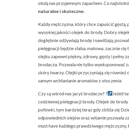
otulą nas przyjemnym zapachem. Co najistotn
naturalne i skuteczne
.
Każdy mężczyzna, który chce zapuścić gęstą,
wysokiej jakości olejek do brody. Dobry oleje
dogłębnie odżywiają brodę i nawilżają, pozwal
pielęgnacji będzie słaba, matowa, zacznie się
olejku zapewni piękny, zdrowy, gęsty i pełny
brodacza. Pozwala nie tylko wyeksponować za
skóry twarzy. Olejki przyczyniają się również
samym wchłanianie aromatów z otoczenia.
Czy są wśród nas jacyś brodacze? ?‍
Jeżeli t
codziennej pielęgnacji brody. Olejek do brody
połówki, tym bardziej teraz gdy zbliża się D
odpowiednich olejów oraz witamin pozwala za
must have każdego prawdziwego mężczyzny, kt