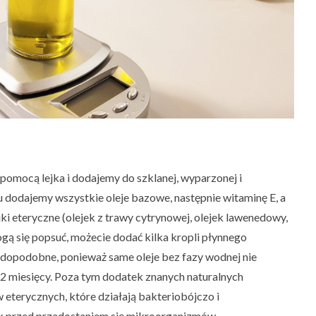
omocą lejka i dodajemy do szklanej, wyparzonej i
 dodajemy wszystkie oleje bazowe, następnie witaminę E, a
ki eteryczne (olejek z trawy cytrynowej, olejek lawenedowy,
 mogą się popsuć, możecie dodać kilka kropli płynnego
wdopodobne, ponieważ same oleje bez fazy wodnej nie
12 miesięcy. Poza tym dodatek znanych naturalnych
 eterycznych, które działają bakteriobójczo i
k przed przedostaniem się mikroorganizmów.