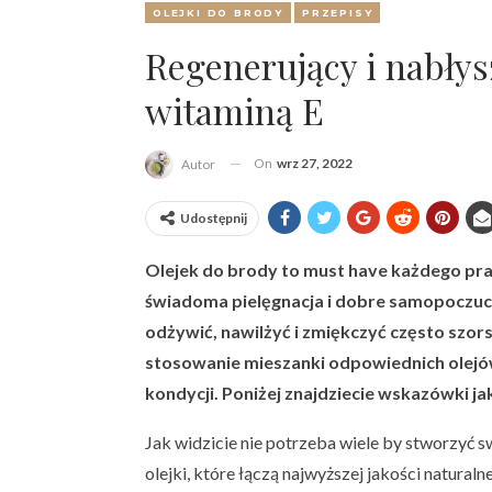
OLEJKI DO BRODY
PRZEPISY
Regenerujący i nabłys
witaminą E
On
wrz 27, 2022
Autor
Udostępnij
Olejek do brody to must have każdego pr
świadoma pielęgnacja i dobre samopoczuc
odżywić, nawilżyć i zmiękczyć często szor
stosowanie mieszanki odpowiednich olej
kondycji. Poniżej znajdziecie wskazówki 
Jak widzicie nie potrzeba wiele by stworzyć s
olejki, które łączą najwyższej jakości naturaln