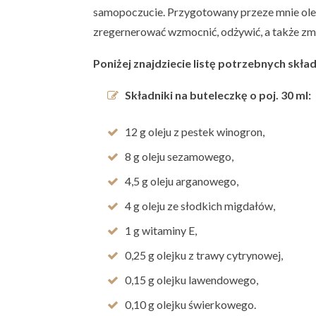
samopoczucie. Przygotowany przeze mnie ole
zregernerować wzmocnić, odżywić, a także zm
Poniżej znajdziecie listę potrzebnych s
Składniki na buteleczkę o poj. 30 ml:
12 g oleju z pestek winogron,
8 g oleju sezamowego,
4,5 g oleju arganowego,
4 g oleju ze słodkich migdałów,
1 g witaminy E,
0,25 g olejku z trawy cytrynowej,
0,15 g olejku lawendowego,
0,10 g olejku świerkowego.