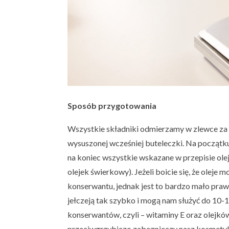
Sposób przygotowania
Wszystkie składniki odmierzamy w zlewce za p
wysuszonej wcześniej buteleczki. Na początku
na koniec wszystkie wskazane w przepisie olej
olejek świerkowy). Jeżeli boicie się, że oleje
konserwantu, jednak jest to bardzo mało pra
jełczeją tak szybko i mogą nam służyć do 10-
konserwantów, czyli – witaminy E oraz olejków
przeciwgrzybiczo zabezpieczy nasz kosmety