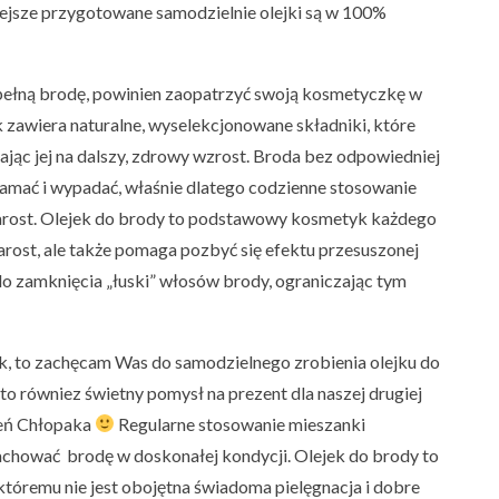
iejsze przygotowane samodzielnie olejki są w 100%
 pełną brodę, powinien zaopatrzyć swoją kosmetyczkę w
k zawiera naturalne, wyselekcjonowane składniki, które
ając jej na dalszy, zdrowy wzrost. Broda bez odpowiedniej
 łamać i wypadać, właśnie dlatego codzienne stosowanie
 zarost. Olejek do brody to podstawowy kosmetyk każdego
rost, ale także pomaga pozbyć się efektu przesuszonej
 do zamknięcia „łuski” włosów brody, ograniczając tym
ak, to zachęcam Was do samodzielnego zrobienia olejku do
 to równiez świetny pomysł na prezent dla naszej drugiej
zień Chłopaka
Regularne stosowanie mieszanki
chować brodę w doskonałej kondycji. Olejek do brody to
óremu nie jest obojętna świadoma pielęgnacja i dobre