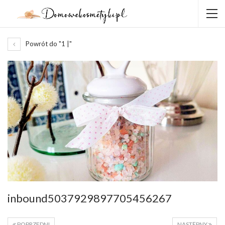
Powrót do "1 |"
inbound5037929897705456267
POPRZEDNI
NASTĘPNY