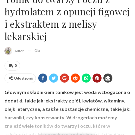
hydrolatem z opuncji figowej
i ekstraktem z melisy
lekarskiej
Ola
Autor
0
Udostępnij
Głównym składnikiem toników jest woda wzbogacona o
dodatki, takie jak: ekstrakty z ziół, kwiatów, witaminy,
olejki eteryczne, a także substancje chemiczne, takie jak:
barwniki, czy konserwanty. W drogeriach możemy
znaleźć wiele toników do twarzy i oczu, które w
zależności od składu wykazują właściwości: ściągające,