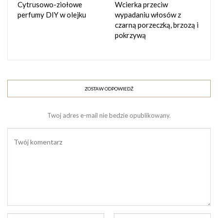
Cytrusowo-ziołowe
Wcierka przeciw
2 g ekstraktu z melisy,
perfumy DIY w olejku
wypadaniu włosów z
czarną porzeczką, brzozą i
4 g gliceryny,
pokrzywą
1 g naturalnego konserwantu w proszku
Sprzęt:
ZOSTAW ODPOWIEDŹ
zlewka,
waga jubilerska,
Twoj adres e-mail nie bedzie opublikowany.
bagietka,
ciemna szklana buteleczka ( najlepiej z atomizerem),
cylinder miarowy,
lejek