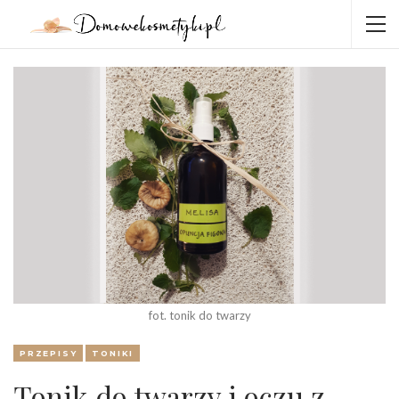
fot. tonik do twarzy
PRZEPISY
TONIKI
Tonik do twarzy i oczu z