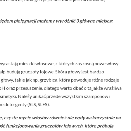
.
ędem pielęgnacji możemy wyróżnić 3 główne miejsca:
 wyrastają mieszki włosowe, z których zaś rosną nowe włosy
alp budują gruczoły łojowe. Skóra głowy jest bardzo
 głowy, takie jak np. grzybica, która powoduje różne rodzaje
pH oraz przesuszenie, dlatego warto dbać o tą jakże wrażliwa
osmetyki. Należy unikać przede wszystkim szamponów i
e detergenty (SLS, SLES).
e, częste mycie włosów również nie wpływa korzystnie na
ść funkcjonowania gruczołów łojowych, które próbują