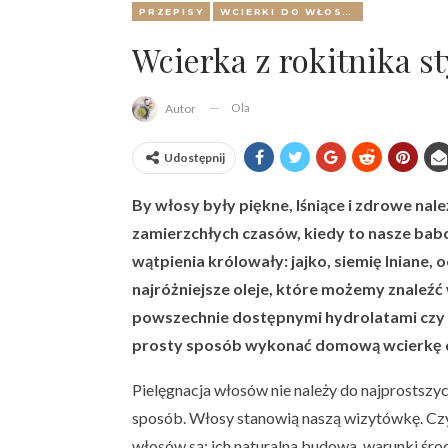
PRZEPISY
WCIERKI DO WŁOSÓW
Wcierka z rokitnika s
Ola
Autor
Udostępnij
By włosy były piękne, lśniące i zdrowe nal
zamierzchłych czasów, kiedy to nasze ba
wątpienia królowały: jajko, siemię lniane, 
najróżniejsze oleje, które możemy znaleźć
powszechnie dostępnymi hydrolatami czy e
prosty sposób wykonać domową wcierkę d
Pielęgnacja włosów nie należy do najprostszych
sposób. Włosy stanowią naszą wizytówkę. Cz
włosów są: ich naturalna budowa, warunki środ