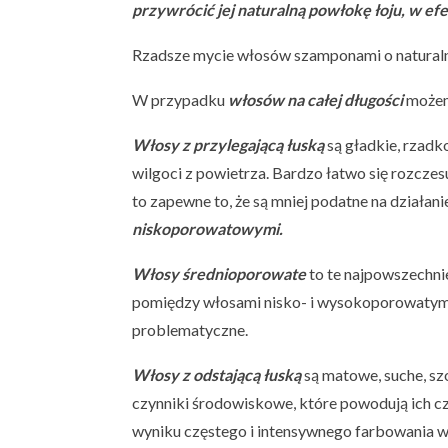
przywrócić jej naturalną powłokę łoju, w efe
Rzadsze mycie włosów szamponami o natural
W przypadku
włosów na całej długości
możemy
Włosy z przylegającą łuską
są gładkie, rzadko
wilgoci z powietrza. Bardzo łatwo się rozczesu
to zapewne to, że są mniej podatne na działan
niskoporowatowymi.
Włosy średnioporowate
to te najpowszechni
pomiędzy włosami nisko- i wysokoporowatymi. 
problematyczne.
Włosy z odstającą łuską
są matowe, suche, sz
czynniki środowiskowe, które powodują ich cz
wyniku częstego i intensywnego farbowania 