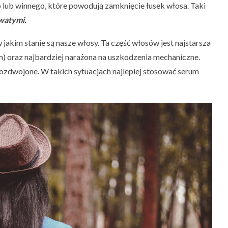
 lub winnego, które powodują zamknięcie łusek włosa. Taki
watymi.
w jakim stanie są nasze włosy. Ta część włosów jest najstarsza
m) oraz najbardziej narażona na uszkodzenia mechaniczne.
ozdwojone. W takich sytuacjach najlepiej stosować serum