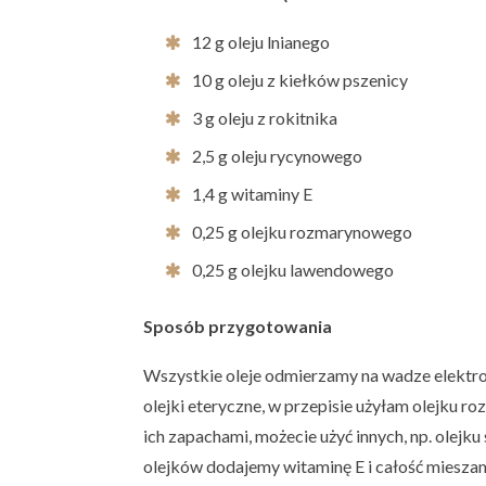
12 g oleju lnianego
10 g oleju z kiełków pszenicy
3 g oleju z rokitnika
2,5 g oleju rycynowego
1,4 g witaminy E
0,25 g olejku rozmarynowego
0,25 g olejku lawendowego
Sposób przygotowania
Wszystkie oleje odmierzamy na wadze elektro
olejki eteryczne, w przepisie użyłam olejku r
ich zapachami, możecie użyć innych, np. olejk
olejków dodajemy witaminę E i całość miesza