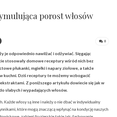
tymulująca porost włosów
0
eży je odpowiednio nawilżać i odżywiać. Sięgając
bcie stosowały domowe receptury wśród nich bez
octowe płukanki, mgiełki i napary ziołowe, a także
 w kuchni. Dziś receptury te możemy wzbogacić
kstraktami. Z poniższego artykułu dowiecie się jak w
o słabych i wypadających włosów.
. Każde włosy są inne i należy o nie dbać w indywidualny
ynnikami, które mogą znaczącą wpłynąć na kondycję naszych
owiskowe, zabiegi fryzjerskie takie jak: farbowanie,