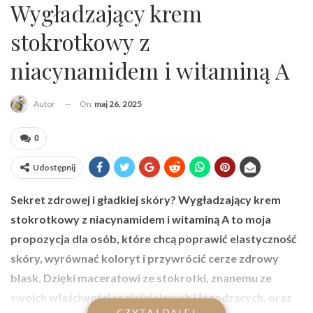
Wygładzający krem
stokrotkowy z
niacynamidem i witaminą A
On
maj 26, 2025
Autor
0
Udostępnij
Sekret zdrowej i gładkiej skóry? Wygładzający krem
stokrotkowy z niacynamidem i witaminą A to moja
propozycja dla osób, które chcą poprawić elastyczność
skóry, wyrównać koloryt i przywrócić cerze zdrowy
blask. Dzięki maceratowi ze stokrotki, znanemu ze
swoich właściwości rozjaśniających i łagodzących, oraz
CZYTAJ DALEJ