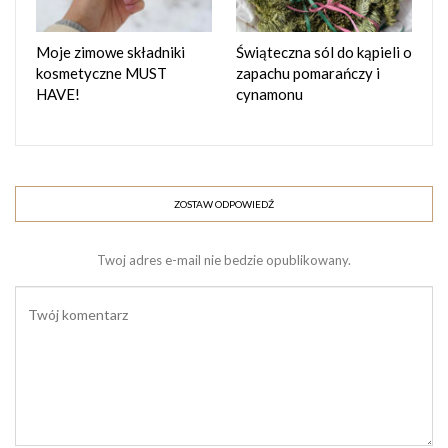
wygładza drobne zmarszczki i zwiększa jędrność skóry.
Natomiast
macerat ze stokrotki
to łagodny, roślinny
Moje zimowe składniki
Świąteczna sól do kąpieli o
składnik o działaniu rozjaśniającym i kojącym, który wspiera
kosmetyczne MUST
zapachu pomarańczy i
regenerację i dodaje cerze świeżości.
HAVE!
cynamonu
Tyle z teorii, teraz czas na praktykę. Poniżej znajdziesz
niezbędne składniki, sposób przygotowania i cenne
wskazówki dot. przygotowania kremu w domowych
ZOSTAW ODPOWIEDŹ
warunkach. Powodzenia
Twoj adres e-mail nie bedzie opublikowany.
Składniki podane na 150 g kremu (3 słoiczki o poj. 50
g)
FAZA WODNA
100 g wody destylowanej