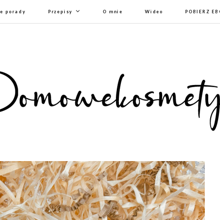
e porady
Przepisy
O mnie
Wideo
POBIERZ E