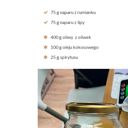
75 g naparu z rumianku
75 g naparu z lipy
400 g oliwy z oliwek
100 g oleju kokosowego
25 g spirytusu