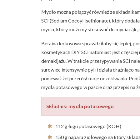
Mydło można połączyć również ze składnikami
SCI (Sodium Cocoyl Isethionate), który dodała
mycia, który możemy stosować do mycia rąk, c
Betaina kokosowa sprawdziłaby się lepiej, po
kosmetykach DIY, SCI natomiast jest częście
demakijażu. W trakcie przesypywania SCI nale
surowiec intensywnie pyli i działa drażniąco 
ponieważ żel przerósł moje oczekiwania. Poni
mydła potasowego w paście oraz przepis na że
Składniki mydła potasowego
112 g ługu potasowego (KOH)
150 g naparu ziołowego na który składaj