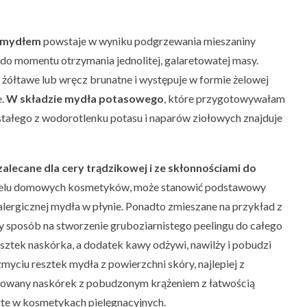
 mydłem
powstaje w wyniku podgrzewania mieszaniny
do momentu otrzymania jednolitej, galaretowatej masy.
 żółtawe lub wręcz brunatne i występuje w formie żelowej
e.
W składzie mydła potasowego
, które przygotowywałam
tałego z wodorotlenku potasu i naparów ziołowych znajduje
alecane dla cery trądzikowej i ze skłonnościami do
wielu domowych kosmetyków, może stanowić podstawowy
lergicznej mydła w płynie. Ponadto zmieszane na przykład z
y sposób na stworzenie gruboziarnistego peelingu do całego
resztek naskórka, a dodatek kawy odżywi, nawilży i pobudzi
yciu resztek mydła z powierzchni skóry, najlepiej z
towany naskórek z pobudzonym krążeniem z łatwością
te w kosmetykach pielęgnacyjnych.