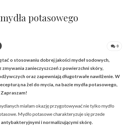
e mydła potasowego
0
ętać o stosowaniu dobrej jakości mydeł sodowych,
z zmywania zanieczyszczeń z powierzchni skóry,
odżywczych oraz zapewniają długotrwałe nawilżenie. W
 recepturą na żel do mycia, na bazie mydła potasowego,
y. Zapraszam!
mydlanych miałam okazję przygotowywać nie tylko mydło
otasowe. Mydło potasowe charakteryzuje się przede
 antybakteryjnymi i normalizującymi skórę.