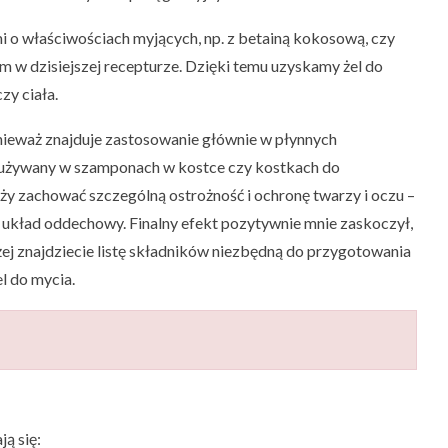
 o właściwościach myjących, np. z betainą kokosową, czy
m w dzisiejszej recepturze. Dzięki temu uzyskamy żel do
zy ciała.
nieważ znajduje zastosowanie głównie w płynnych
j używany w szamponach w kostce czy kostkach do
ży zachować szczególną ostrożność i ochronę twarzy i oczu –
na układ oddechowy. Finalny efekt pozytywnie mnie zaskoczył,
żej znajdziecie listę składników niezbędną do przygotowania
l do mycia.
ą się: