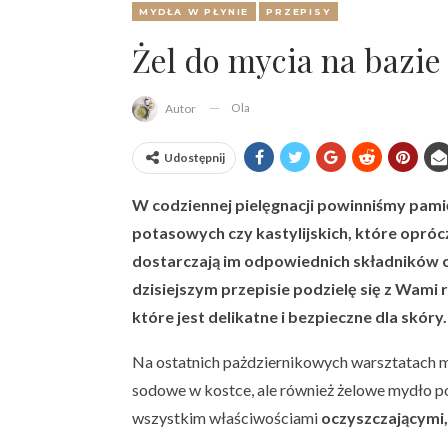
MYDŁA W PŁYNIE
PRZEPISY
Żel do mycia na bazi
Ola
Autor
Udostępnij
W codziennej pielęgnacji powinniśmy pami
potasowych czy kastylijskich, które opróc
dostarczają im odpowiednich składników 
dzisiejszym przepisie podzielę się z Wami
które jest delikatne i bezpieczne dla skór
Na ostatnich pażdziernikowych warsztatach 
sodowe w kostce, ale również żelowe mydło p
wszystkim właściwościami
oczyszczającymi,