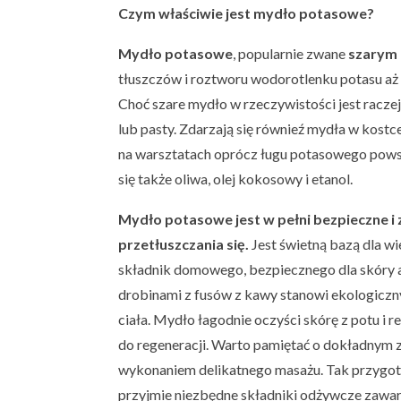
Czym właściwie jest mydło potasowe?
Mydło potasowe
, popularnie zwane
szarym
tłuszczów i roztworu wodorotlenku potasu aż 
Choć szare mydło w rzeczywistości jest raczej
lub pasty. Zdarzają się równieź mydła w kostc
na warsztatach oprócz ługu potasowego pows
się także oliwa, olej kokosowy i etanol.
Mydło potasowe jest w pełni bezpieczne i z
przetłuszczania się.
Jest świetną bazą dla 
składnik domowego, bezpiecznego dla skóry a
drobinami z fusów z kawy stanowi ekologiczn
ciała. Mydło łagodnie oczyści skórę z potu i 
do regeneracji. Warto pamiętać o dokładnym zm
wykonaniem delikatnego masażu. Tak przygo
przyjmie niezbędne składniki odżywcze zawar