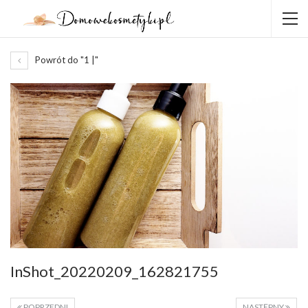
Powrót do "1 |"
InShot_20220209_162821755
POPRZEDNI
NASTĘPNY