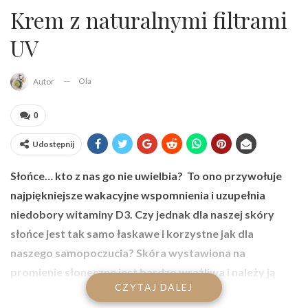
Krem z naturalnymi filtrami
UV
Ola
Autor
0
Udostępnij
Słońce… kto z nas go nie uwielbia? To ono przywołuje
najpiękniejsze wakacyjne wspomnienia i uzupełnia
niedobory witaminy D3. Czy jednak dla naszej skóry
słońce jest tak samo łaskawe i korzystne jak dla
naszego samopoczucia? Skóra wystawiona na
promienie słoneczne jest bardzo wrażliwa i należy ją
CZYTAJ DALEJ
chronić, stosując odpowiednie kremy z filtrami UV. W