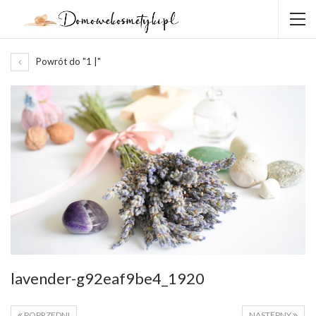
Powrót do "1 |"
lavender-g92eaf9be4_1920
POPRZEDNI
NASTĘPNY