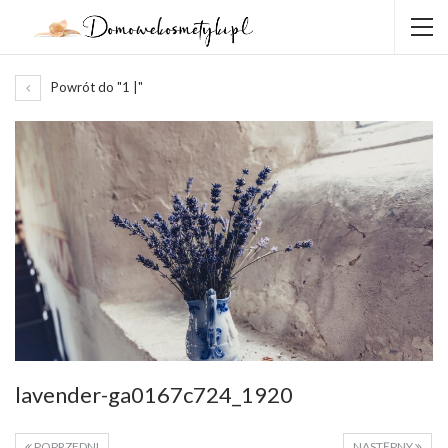
Powrót do "1 |"
lavender-ga0167c724_1920
POPRZEDNI
NASTĘPNY