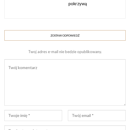
pokrzywą
Mydła sodowe w kostce wykonane tzw.
„metodą na zimno”
w domowych warunkach powstają w wyniku połączenia
tłuszczy (olejów i maseł) z wodorotlenkiem sodu.
ZOSTAW ODPOWIEDŹ
Wodorotlenek sodu, z którego przygotowujemy
ług
sodowy,
jest niezbędny do wykonania
mydła sodowego
,
Twoj adres e-mail nie bedzie opublikowany.
ponieważ po jego dodaniu zachodzi reakcja chemiczna i
tłuszcze ulegają
zmydleniu.
Mydła sodowe można wzbogacić różnymi dodatkami
m.in.:
olejkami eterycznymi lub kompozycjami zapachowymi
glinkami kosmetycznymi
ziołami i kwiatami (w postaci naparów, maceratów lub
suszu)