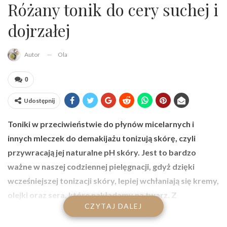
Różany tonik do cery suchej i
dojrzałej
Ola
Autor
0
Udostępnij
Toniki w przeciwieństwie do płynów micelarnych i
innych mleczek do demakijażu tonizują skórę, czyli
przywracają jej naturalne pH skóry. Jest to bardzo
ważne w naszej codziennej pielęgnacji, gdyż dzięki
wcześniejszej tonizacji skóry, lepiej wchłaniają się kremy,
olejki oraz sera, które nakładamy na twarz. Z
CZYTAJ DALEJ
poniższego artykułu dowiecie się, jak przygototwać
domowy tonik różany DIY z dodatkiem składników