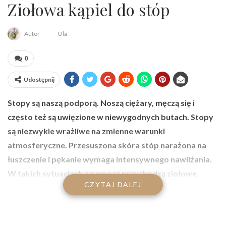
Ziołowa kąpiel do stóp
Ola
Autor
0
Udostępnij
Stopy są naszą podporą. Noszą ciężary, męczą się i
często też są uwięzione w niewygodnych butach. Stopy
są niezwykle wrażliwe na zmienne warunki
atmosferyczne. Przesuszona skóra stóp narażona na
łuszczenie i pękanie wymaga intensywnego nawilżania.
W takich sytuacjach z pomocą przychodzą ziołowe
CZYTAJ DALEJ
kąpiele do stóp, które najlepiej wykonywać regularnie –
raz lub dwa razy w miesiącu. Z poniższego artykułu
dowiecie się, jak przygotować prostą i szybką ziołową